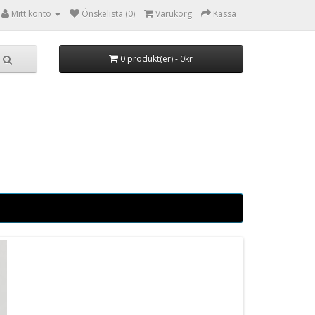
Mitt konto
Önskelista (0)
Varukorg
Kassa
0 produkt(er) - 0kr